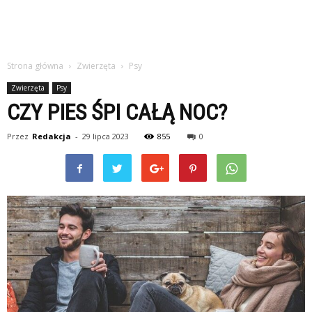
Strona główna
Zwierzęta
Psy
Zwierzęta
Psy
CZY PIES ŚPI CAŁĄ NOC?
Przez
Redakcja
-
29 lipca 2023
855
0