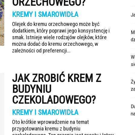
ORZECHOWEGO?
KREMY I SMAROWIDŁA
Ja
Olejek do kremu orzechowego może być
dodatkiem, który poprawi jego konsystencję i
M
smak. Istnieje wiele rodzajów olejków, które
dz
można dodać do kremu orzechowego, w
zależności od preferencji...
W
si
JAK ZROBIĆ KREM Z
Ży
BUDYNIU
z
CZEKOLADOWEGO?
Du
KREMY I SMAROWIDŁA
n
Oto krótkie wprowadzenie na temat
przygotowania kremu z budyniu