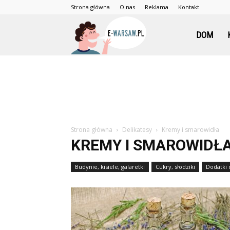
Strona główna
O nas
Reklama
Kontakt
e-
DOM
Warsaw.pl
Strona główna
Delikatesy
Kremy i smarowidła
KREMY I SMAROWIDŁ
Budynie, kisiele, galaretki
Cukry, słodziki
Dodatki 