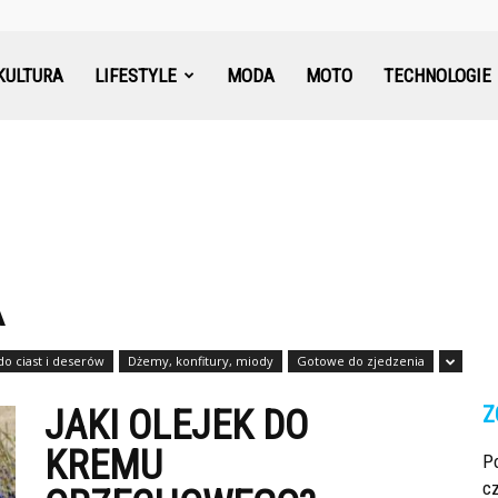
KULTURA
LIFESTYLE
MODA
MOTO
TECHNOLOGIE
A
do ciast i deserów
Dżemy, konfitury, miody
Gotowe do zjedzenia
Z
JAKI OLEJEK DO
KREMU
Po
cz