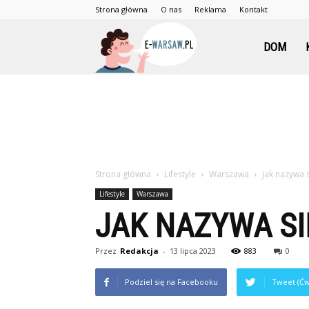
Strona główna
O nas
Reklama
Kontakt
e-
DOM
Warsaw.pl
Strona główna
Lifestyle
Warszawa
Jak nazywa 
Lifestyle
Warszawa
JAK NAZYWA SI
Przez
Redakcja
-
13 lipca 2023
883
0
Podziel się na Facebooku
Tweet (Ćw