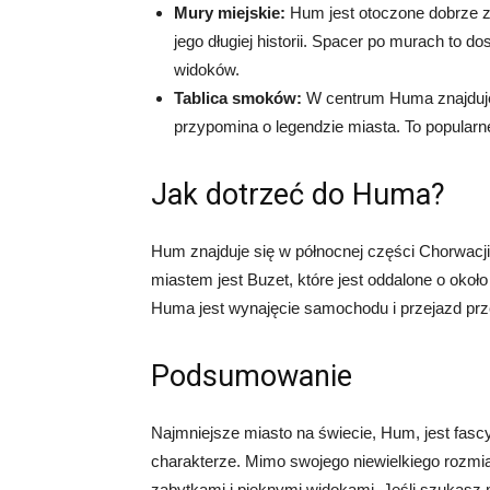
Mury miejskie:
Hum jest otoczone dobrze 
jego długiej historii. Spacer po murach to 
widoków.
Tablica smoków:
W centrum Huma znajduje
przypomina o legendzie miasta. To popularne 
Jak dotrzeć do Huma?
Hum znajduje się w północnej części Chorwacj
miastem jest Buzet, które jest oddalone o oko
Huma jest wynajęcie samochodu i przejazd prz
Podsumowanie
Najmniejsze miasto na świecie, Hum, jest fascy
charakterze. Mimo swojego niewielkiego rozmia
zabytkami i pięknymi widokami. Jeśli szukasz 