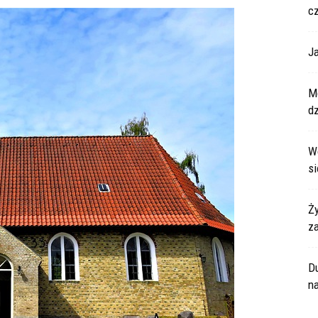
cz
Ja
M
dz
W
si
Ży
z
Du
n