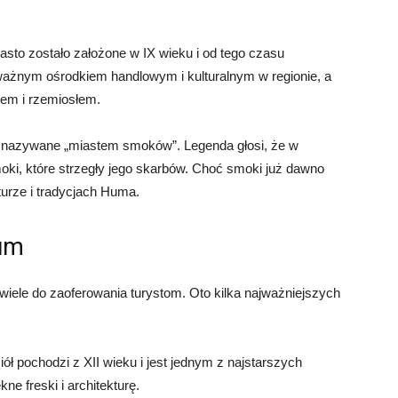
sto zostało założone w IX wieku i od tego czasu
ważnym ośrodkiem handlowym i kulturalnym w regionie, a
wem i rzemiosłem.
 nazywane „miastem smoków”. Legenda głosi, że w
ki, które strzegły jego skarbów. Choć smoki już dawno
turze i tradycjach Huma.
Hum
iele do zaoferowania turystom. Oto kilka najważniejszych
ł pochodzi z XII wieku i jest jednym z najstarszych
e freski i architekturę.