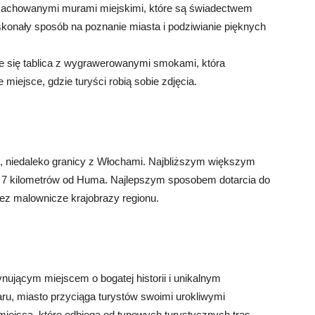
zachowanymi murami miejskimi, które są świadectwem
doskonały sposób na poznanie miasta i podziwianie pięknych
 się tablica z wygrawerowanymi smokami, która
miejsce, gdzie turyści robią sobie zdjęcia.
i, niedaleko granicy z Włochami. Najbliższym większym
ło 7 kilometrów od Huma. Najlepszym sposobem dotarcia do
ez malownicze krajobrazy regionu.
nującym miejscem o bogatej historii i unikalnym
ru, miasto przyciąga turystów swoimi urokliwymi
miejsca, które odbiega od typowych turystycznych tras,