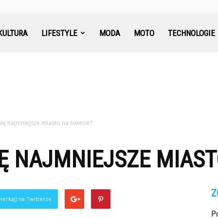
KULTURA
LIFESTYLE
MODA
MOTO
TECHNOLOGIE
się najmniejsze miasto na świecie?
Ę NAJMNIEJSZE MIAST
Z
ierkaj) na Twitterze
Po