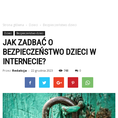
Strona główna
Dzieci
Bezpieczeństwo dzieci
Dzieci
Bezpieczeństwo dzieci
JAK ZADBAĆ O
BEZPIECZEŃSTWO DZIECI W
INTERNECIE?
Przez
Redakcja
-
22 grudnia 2023
748
0