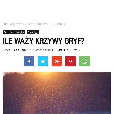
Strona główna
Sport i turystyka
Sztangi
Sport i turystyka
Sztangi
ILE WAŻY KRZYWY GRYF?
Przez
Redakcja
-
12 listopada 2024
497
0