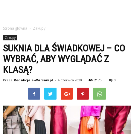
Strona główna
Zakupy
Zakupy
SUKNIA DLA ŚWIADKOWEJ – CO
WYBRAĆ, ABY WYGLĄDAĆ Z
KLASĄ?
Przez
Redakcja e-Warsaw.pl
-
4 czerwca 2020
2175
0