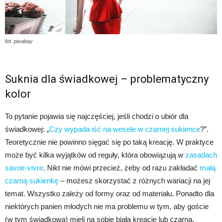
fot. pixabay
Suknia dla świadkowej – problematyczny
kolor
To pytanie pojawia się najczęściej, jeśli chodzi o ubiór dla
świadkowej: „
Czy wypada iść na wesele w czarnej sukience
?”.
Teoretycznie nie powinno sięgać się po taką kreację. W praktyce
może być kilka wyjątków od reguły, która obowiązują w
zasadach
savoir-vivre
. Nikt nie mówi przecież, żeby od razu zakładać
małą
czarną sukienkę
– możesz skorzystać z różnych wariacji na jej
temat. Wszystko zależy od formy oraz od materiału. Ponadto dla
niektórych panien młodych nie ma problemu w tym, aby goście
(w tym świadkowa) mieli na sobie białą kreację lub czarną.