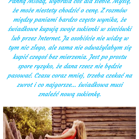
Panną Młodą, wybrała coś dla siebie. Myślę,
że może niestety chodzić o cenę. Z rozmów
między paniami bardzo często wynika, że
świadkowe kupują swoje sukienki w sieciówki
lub przez Internet. Ja osobiście nie widzę w
tym nic złego, ale sama nie odważyłabym się
kupić czegoś bez mierzenia. Jest po prostu
spore ryzyko, że dana rzecz nie będzie
pasować. Czasu coraz mniej, trzeba czekać na
zwrot i co najgorsze… świadkowa musi
znaleźć nową sukienkę.