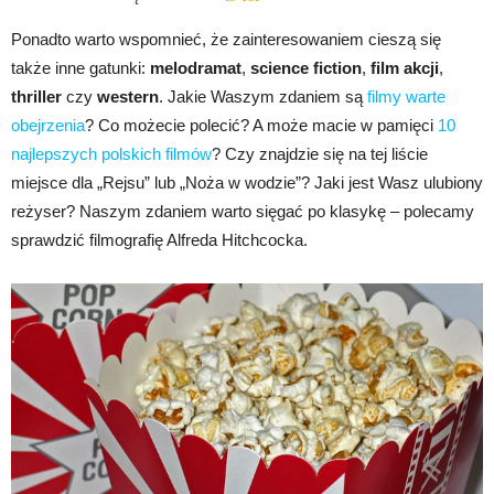
Ponadto warto wspomnieć, że zainteresowaniem cieszą się
także inne gatunki:
melodramat
,
science fiction
,
film akcji
,
thriller
czy
western
. Jakie Waszym zdaniem są
filmy warte
obejrzenia
? Co możecie polecić? A może macie w pamięci
10
najlepszych polskich filmów
? Czy znajdzie się na tej liście
miejsce dla „Rejsu” lub „Noża w wodzie”? Jaki jest Wasz ulubiony
reżyser? Naszym zdaniem warto sięgać po klasykę – polecamy
sprawdzić filmografię Alfreda Hitchcocka.