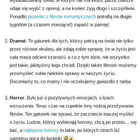
wyidealizowany świat, w którym nie ma kłótni, parze zawsze
udaje się wyjść z opresji, a na koniec żyją długo i szczęśliwie.
Ponadto
piosenki z filmów romantycznych
potrafią na długie
tygodnie (a czasem miesiące!) zapaść w pamięć
Dramat
. To gatunek dla tych, którzy patrzą na świat nie tylko
przez różowe okulary, ale zdają sobie sprawę, że w życiu jest
cała masa odcieni szarości, a co z tym idzie, nie wszystko
jest takie, jakbyśmy tego chcieli. Dzięki takim filmom możemy
przemyśleć sobie niektóre sprawy w naszym życiu.
Doceniamy to, co mamy i nie oczekujemy gwiazdki z nieba
Horror
. Było już o pozytywnych emocjach, o łzach
wzruszenia. Teraz czas na zupełnie inny rodzaj przeżywania
filmów. Ten gatunek nie sprawi, że zaczniecie inaczej myśleć
o życiu. Ludzie, którzy wybierają horrory, chcą po prostu… się
bać, a
najlepsze horrory
to takie, po których strach iść
samemu nocą do łazienki