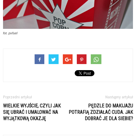
fot. pxfuel
Poprzedni artykuł
Następny artykuł
WIELKIE WYJŚCIE, CZYLI JAK
PĘDZLE DO MAKIJAŻU
SIĘ UBRAĆ I UMALOWAĆ NA
POTRAFIĄ ZDZIAŁAĆ CUDA. JAK
WYJĄTKOWĄ OKAZJĘ
DOBRAĆ JE DLA SIEBIE?