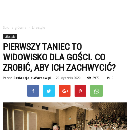
Strona główna
Lifestyle
Lifestyle
PIERWSZY TANIEC TO
WIDOWISKO DLA GOŚCI. CO
ZROBIĆ, ABY ICH ZACHWYCIĆ?
Przez
Redakcja e-Warsaw.pl
-
22 stycznia 2020
2972
0